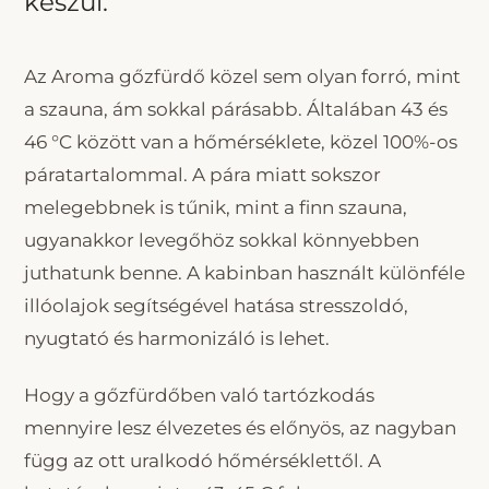
készül.
Az Aroma gőzfürdő közel sem olyan forró, mint
a szauna, ám sokkal párásabb. Általában 43 és
46 °C között van a hőmérséklete, közel 100%-os
páratartalommal. A pára miatt sokszor
melegebbnek is tűnik, mint a finn szauna,
ugyanakkor levegőhöz sokkal könnyebben
juthatunk benne. A kabinban használt különféle
illóolajok segítségével hatása stresszoldó,
nyugtató és harmonizáló is lehet.
Hogy a gőzfürdőben való tartózkodás
mennyire lesz élvezetes és előnyös, az nagyban
függ az ott uralkodó hőmérséklettől. A