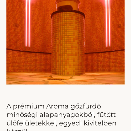
A prémium Aroma gőzfürdő
minőségi alapanyagokból, fűtött
ülőfelületekkel, egyedi kivitelben