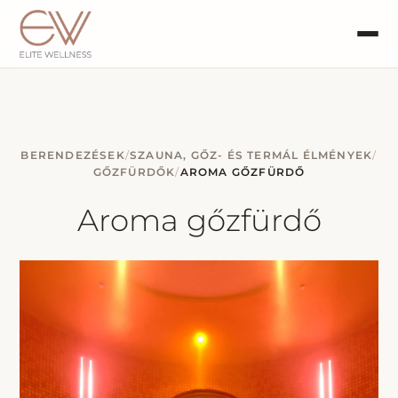
BERENDEZÉSEK
/
SZAUNA, GŐZ- ÉS TERMÁL ÉLMÉNYEK
/
GŐZFÜRDŐK
/
AROMA GŐZFÜRDŐ
Aroma gőzfürdő