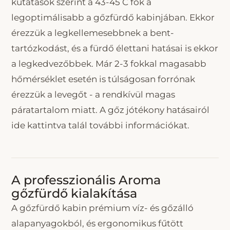
kutatások szerint a 43-45 C fok a
legoptimálisabb a gőzfürdő kabinjában. Ekkor
érezzük a legkellemesebbnek a bent-
tartózkodást, és a fürdő élettani hatásai is ekkor
a legkedvezőbbek. Már 2-3 fokkal magasabb
hőmérséklet esetén is túlságosan forrónak
érezzük a levegőt - a rendkívül magas
páratartalom miatt. A gőz jótékony hatásairól
ide kattintva talál további információkat.
A professzionális Aroma
gőzfürdő kialakítása
A gőzfürdő kabin prémium víz- és gőzálló
alapanyagokból, és ergonomikus fűtött