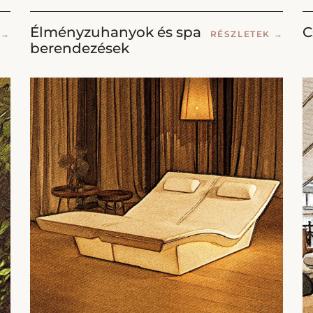
Élményzuhanyok és spa
C
K
→
RÉSZLETEK
→
berendezések