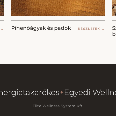
Pihenőágyak és padok
S
K
→
RÉSZLETEK
→
b
nergiatakarékos
Egyedi Welln
✦
Elite Wellness System Kft.