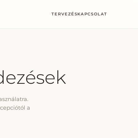
TERVEZÉS
KAPCSOLAT
dezések
sználatra.
cepciótól a