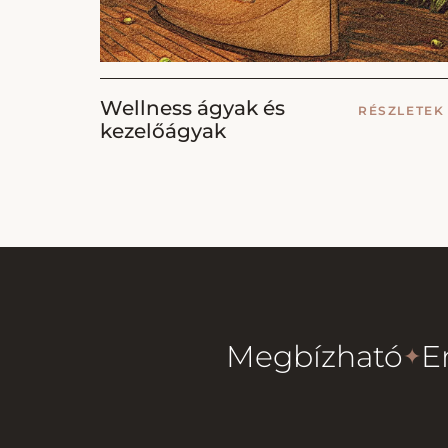
Wellness ágyak és
RÉSZLETE
kezelőágyak
Megbízható
E
✦