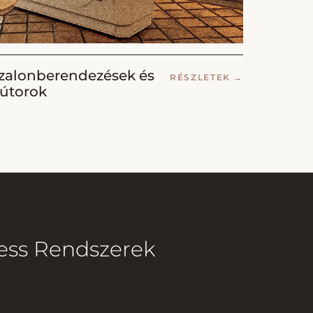
zalonberendezések és
RÉSZLETEK
→
útorok
ess Rendszerek