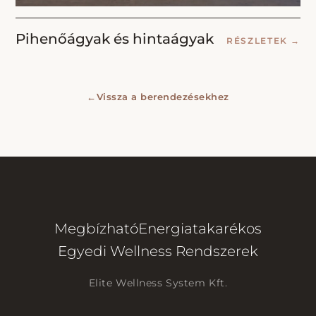
Pihenőágyak és hintaágyak
RÉSZLETEK
→
←
Vissza a berendezésekhez
Megbízható
Energiatakarékos
Egyedi Wellness Rendszerek
Elite Wellness System Kft.