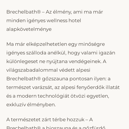
Brechelbath® – Az élmény, ami ma már
minden igényes wellness hotel
alapkövetelménye
Ma már elképzelhetetlen egy minőségre
igényes szálloda anélkül, hogy valami igazán
különlegeset ne nyújtana vendégeinek. A
világszabadalommal védett alpesi
Brechelbath® gőzszauna pontosan ilyen: a
természet varázsát, az alpesi fenyőerdők illatát
és a modern technológiát ötvözi egyetlen,
exkluzív élményben.
A természetet zárt térbe hozzuk – A
Brechelbath® a bioszauna és a gőzfürdő