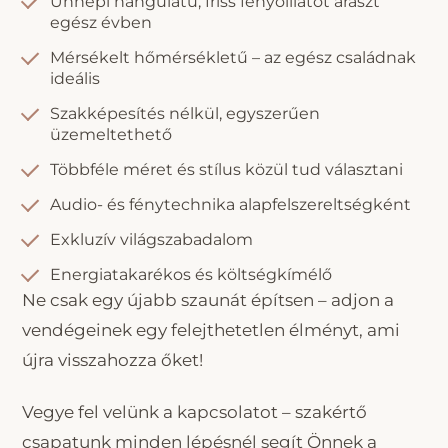
Ünnepi hangulatú, friss fenyőillatot áraszt
egész évben
Mérsékelt hőmérsékletű – az egész családnak
ideális
Szakképesítés nélkül, egyszerűen
üzemeltethető
Többféle méret és stílus közül tud választani
Audio- és fénytechnika alapfelszereltségként
Exkluzív világszabadalom
Energiatakarékos és költségkímélő
Ne csak egy újabb szaunát építsen – adjon a
vendégeinek egy felejthetetlen élményt, ami
újra visszahozza őket!
Vegye fel velünk a kapcsolatot – szakértő
csapatunk minden lépésnél segít Önnek a