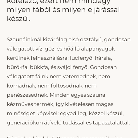
kötelező, ezért nem mindegy
milyen fából és milyen eljárással
készül.
Szaunáinknál kizárólag első osztályú, gondosan
válogatott víz-gőz-és hőálló alapanyagok
kerülnek felhasználásra: lucfenyő, hársfa,
bürökfa, bükkfa, és svájci fenyő. Gondosan
válogatott fáink nem vetemednek, nem
korhadnak, nem foltosodnak, nem
penészesednek. Minden egyes szauna
kézműves termék, így kivételesen magas
minőséget képvisel: egyedileg, kézzel készül,
generációkon átívelő tudással és tapasztalattal.