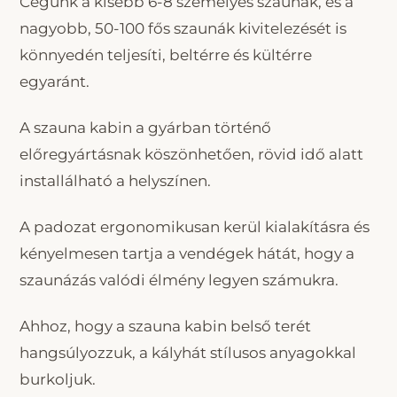
Cégünk a kisebb 6-8 személyes szaunák, és a
nagyobb, 50-100 fős szaunák kivitelezését is
könnyedén teljesíti, beltérre és kültérre
egyaránt.
A szauna kabin a gyárban történő
előregyártásnak köszönhetően, rövid idő alatt
installálható a helyszínen.
A padozat ergonomikusan kerül kialakításra és
kényelmesen tartja a vendégek hátát, hogy a
szaunázás valódi élmény legyen számukra.
Ahhoz, hogy a szauna kabin belső terét
hangsúlyozzuk, a kályhát stílusos anyagokkal
burkoljuk.