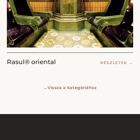
Rasul® oriental
RÉSZLETEK
→
←
Vissza a kategóriához