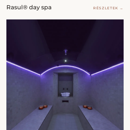
Rasul® day spa
RÉSZLETEK
→