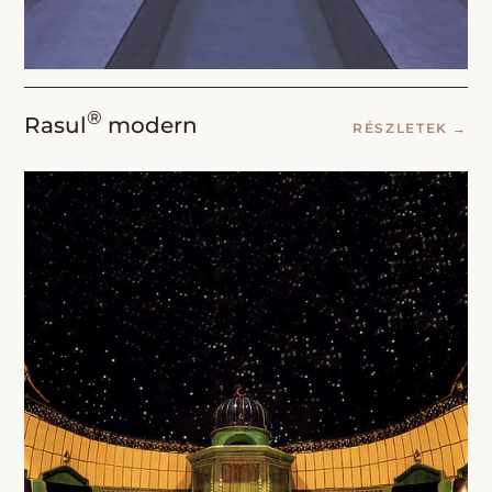
®
Rasul
modern
RÉSZLETEK
→