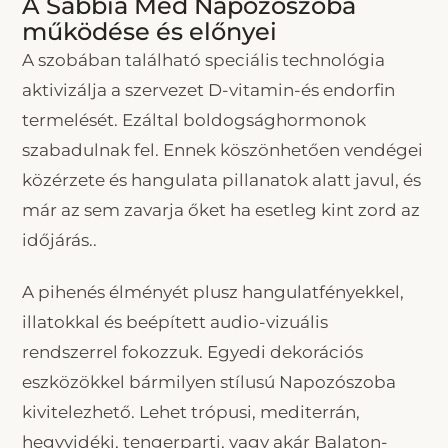
A Sabbia Med Napozószoba
működése és előnyei
A szobában található speciális technológia
aktivizálja a szervezet D-vitamin-és endorfin
termelését. Ezáltal boldogsághormonok
szabadulnak fel. Ennek köszönhetően vendégei
közérzete és hangulata pillanatok alatt javul, és
már az sem zavarja őket ha esetleg kint zord az
időjárás..
A pihenés élményét plusz hangulatfényekkel,
illatokkal és beépített audio-vizuális
rendszerrel fokozzuk. Egyedi dekorációs
eszközökkel bármilyen stílusú Napozószoba
kivitelezhető. Lehet trópusi, mediterrán,
hegyvidéki, tengerparti, vagy akár Balaton-