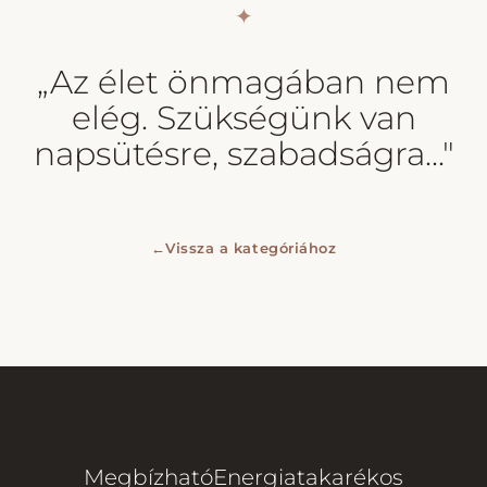
✦
„Az élet önmagában nem
elég. Szükségünk van
napsütésre, szabadságra..."
←
Vissza a kategóriához
Megbízható
Energiatakarékos