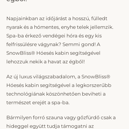
Napjainkban az időjárást a hosszú, fülledt
nyarak és a hómentes, enyhe telek jellemzik.
Spa-ba érkező vendégei hóra és egy kis
felfrissülésre vágynak? Semmi gond! A
SnowBliss® Hóesés kabin segítségével
lehozzuk nekik a havat az égből!
Az új luxus világszabadalom, a SnowBliss®
Hóesés kabin segítségével a legkorszerűbb
technológiának köszönhetően beviheti a
természet erejét a spa-ba.
Bármilyen forró szauna vagy gőzfürdő csak a
hideggel együtt tudja támogatni az