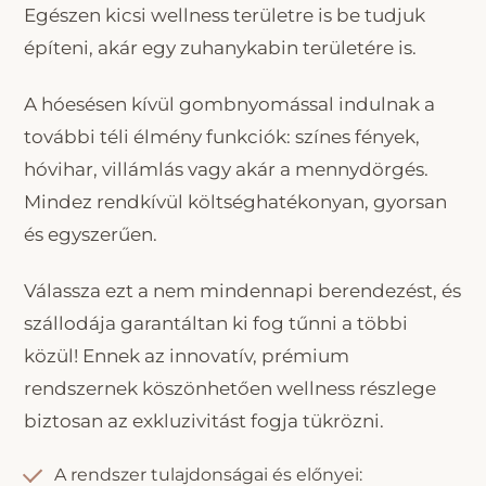
Egészen kicsi wellness területre is be tudjuk
építeni, akár egy zuhanykabin területére is.
A hóesésen kívül gombnyomással indulnak a
további téli élmény funkciók: színes fények,
hóvihar, villámlás vagy akár a mennydörgés.
Mindez rendkívül költséghatékonyan, gyorsan
és egyszerűen.
Válassza ezt a nem mindennapi berendezést, és
szállodája garantáltan ki fog tűnni a többi
közül! Ennek az innovatív, prémium
rendszernek köszönhetően wellness részlege
biztosan az exkluzivitást fogja tükrözni.
A rendszer tulajdonságai és előnyei: