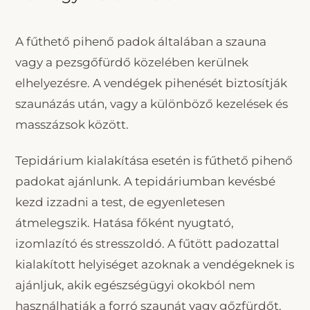
A fűthető pihenő padok általában a szauna
vagy a pezsgőfürdő közelében kerülnek
elhelyezésre. A vendégek pihenését biztosítják
szaunázás után, vagy a különböző kezelések és
masszázsok között.
Tepidárium kialakítása esetén is fűthető pihenő
padokat ajánlunk. A tepidáriumban kevésbé
kezd izzadni a test, de egyenletesen
átmelegszik. Hatása főként nyugtató,
izomlazító és stresszoldó. A fűtött padozattal
kialakított helyiséget azoknak a vendégeknek is
ajánljuk, akik egészségügyi okokból nem
használhatják a forró szaunát vagy gőzfürdőt.